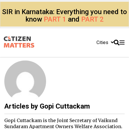
SIR in Karnataka: Everything you need to
know
PART 1
and
PART 2
Cities
Articles by
Gopi Cuttackam
Gopi Cuttackam is the Joint Secretary of Vaikund
Sundaram Apartment Owners Welfare Association.