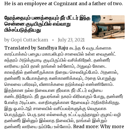
He is an employee at Cognizant and a father of two.
நேரத்தையும் பணத்தையும் நீர் மீட்டர் இந்த
சென்னை குடியிருப்பில் எவ்வாறு
மிச்சப்படுத்தியது
by
Gopi Cuttackam
July 23, 2021
Translated by Sandhya Raju கடந்த 6 வருடங்களாக
காரப்பாக்கம் பழைய மகாபலிபுரம் சாலையில் உள்ள வைகுண்ட்
சுந்தரம் அடுக்குமாடி குடியிருப்பில் வசிக்கிறேன். தண்ணீர்
லாரியை நம்பி தான் நாங்கள் உள்ளோம், அதுவும் கோடை
காலத்தில் தண்ணீருக்காக நிறைய செலவிழப்போம். அதனால்,
தண்ணீர் உபயோகத்தை கண்காணிக்கவும், அதை பொறுத்து
செலவை பகிரவும், வீணாக்கலை தடுக்கவும் எண்ணினோம்.
இதற்கான நல்ல நிலையான தீர்வாக நீர் மீட்டர் வழியை
கண்டறிந்தோம். நீர் துயரங்கள் நகரம் விரிவாகும் போது, தண்ணீர்
போன்ற அடிப்படை வசதிகளுக்கான தேவையும் அதிகரிக்கிறது.
இது ஓ.எம்.ஆர் சாலையில் வசிப்பவர்களுக்கு வெகுவாக
பொருந்தும். பெரு நகர எல்லைக்கு உட்பட்டிருந்தாலும் குழாய் வழி
தண்ணீர் இன்னும் இல்லாத நிலையில், நாங்கள் இன்றும்
தண்ணீர் லாரியை நம்பியே உள்ளோம். Read more: Why more