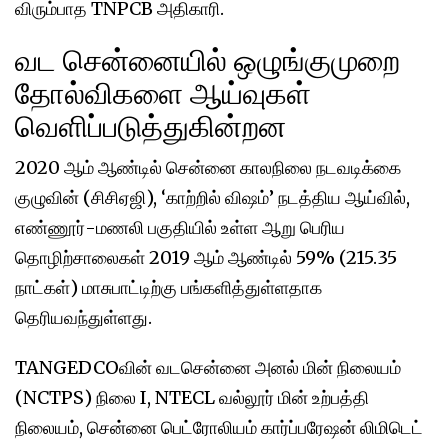
விரும்பாத TNPCB அதிகாரி.
வட சென்னையில் ஒழுங்குமுறை
தோல்விகளை ஆய்வுகள்
வெளிப்படுத்துகின்றன
2020 ஆம் ஆண்டில் சென்னை காலநிலை நடவடிக்கை
குழுவின் (சிசிஏஜி), ‘காற்றில் விஷம்’ நடத்திய ஆய்வில்,
எண்ணூர்-மணலி பகுதியில் உள்ள ஆறு பெரிய
தொழிற்சாலைகள் 2019 ஆம் ஆண்டில் 59% (215.35
நாட்கள்) மாசுபாட்டிற்கு பங்களித்துள்ளதாக
தெரியவந்துள்ளது.
TANGEDCOவின் வடசென்னை அனல் மின் நிலையம்
(NCTPS) நிலை I, NTECL வல்லூர் மின் உற்பத்தி
நிலையம், சென்னை பெட்ரோலியம் கார்ப்பரேஷன் லிமிடெட்