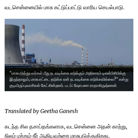
வடசென்னையில் மாசு கட்டுப்பாட்டு வாரிய செயல்பாடு.
"மாசுபடுத்துபவர்கள் மீது நடவடிக்கை எடுக்கும் அதிகாரம் டிஎன்பிசிபிக்கு
இருந்தாலும், மாசுபாட்டை தடுக்க ஏன் நடவடிக்கை எடுக்கவில்லை?" என்று
குடியிருப்புவாசிகள் கேட்கின்றனர். படம்: ஷோபனா ராதாகிருஷ்ணன்
Translated by Geetha Ganesh
கடந்த சில தசாப்தங்களாக, வடசென்னை அதன் காற்று,
நிலம் மற்றும் நீர் ஆகியவற்றை மாசுபடுத்துகிறது.